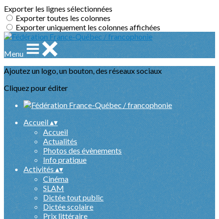
Exporter les lignes sélectionnées
Exporter toutes les colonnes
Exporter uniquement les colonnes affichées
Menu
Ajoutez un logo, un bouton, des réseaux sociaux
Cliquez pour éditer
Accueil
▴
▾
Accueil
Actualités
Photos des évènements
Info pratique
Activités
▴
▾
Cinéma
SLAM
Dictée tout public
Dictée scolaire
Prix littéraire