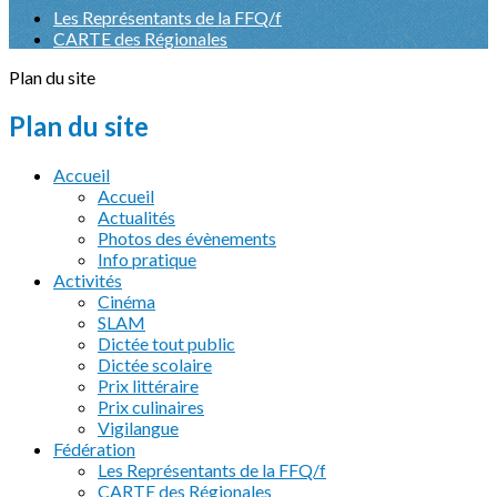
Les Représentants de la FFQ/f
CARTE des Régionales
Plan du site
Plan du site
Accueil
Accueil
Actualités
Photos des évènements
Info pratique
Activités
Cinéma
SLAM
Dictée tout public
Dictée scolaire
Prix littéraire
Prix culinaires
Vigilangue
Fédération
Les Représentants de la FFQ/f
CARTE des Régionales