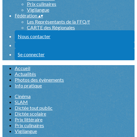
Prix culinaires
Vigilangue
Fédération
▴
▾
Les Représentants de la FFQ/f
CARTE des Régionales
Nous contacter
Se connecter
Accueil
Actualités
Photos des évènements
Info pratique
Cinéma
SLAM
Dictée tout public
Dictée scolaire
Prix littéraire
Prix culinaires
Vigilangue