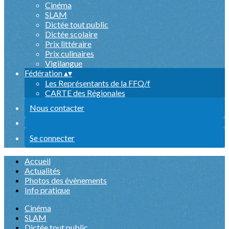
Cinéma
SLAM
Dictée tout public
Dictée scolaire
Prix littéraire
Prix culinaires
Vigilangue
Fédération
▴
▾
Les Représentants de la FFQ/f
CARTE des Régionales
Nous contacter
Se connecter
Accueil
Actualités
Photos des évènements
Info pratique
Cinéma
SLAM
Dictée tout public