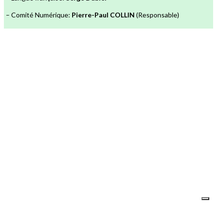
– Comité Numérique:
Pierre-Paul COLLIN
(Responsable)
Je m'abonne à la newsletter