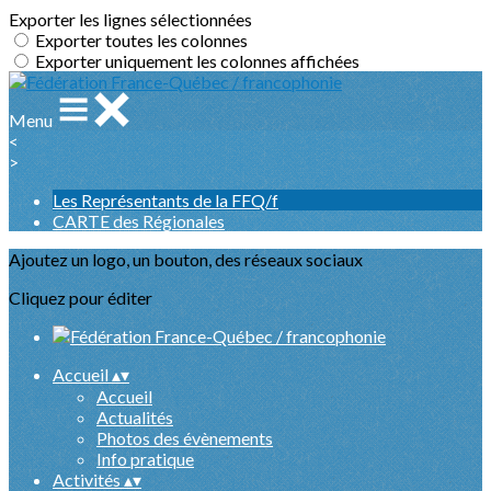
Exporter les lignes sélectionnées
Exporter toutes les colonnes
Exporter uniquement les colonnes affichées
Menu
<
>
Les Représentants de la FFQ/f
CARTE des Régionales
Ajoutez un logo, un bouton, des réseaux sociaux
Cliquez pour éditer
Accueil
▴
▾
Accueil
Actualités
Photos des évènements
Info pratique
Activités
▴
▾