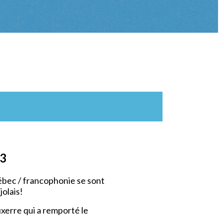
23
ébec / francophonie se sont
olais!
xerre qui a remporté le