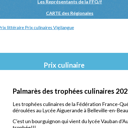
Les Représentants de la FFQ/f
CARTE des Régionales
rix littéraire
Prix culinaires
Vigilangue
Prix culinaire
Palmarès des trophées culinaires 20
Les trophées culinaires de la Fédération France-Qu
déroulées au Lycée Aiguerande à Belleville-en-Beauj
C’est un bourguignon qui vient du lycée Vauban d’Au
trophée!!!