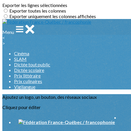
Exporter les lignes sélectionnées
Exporter toutes les colonnes
Exporter uniquement les colonnes affichées
Menu
<
>
Cinéma
SLAM
Dictée tout public
Dictée scolaire
Prix littéraire
Prix culinaires
Vigilangue
Ajoutez un logo, un bouton, des réseaux sociaux
Cliquez pour éditer