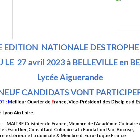
E EDITION NATIONALE DES
TROPHEE
 LE 27 avril 2023 à BELLEVILLE en 
Lycée Aiguerande
NEUF CANDIDATS VONT PARTICIPE
NOT
:
M
eilleur Ouvrier de
F
rance,
Vice-Président des Disciples d'Es
 Lyon Ain Loire.
T
:
:
MAITRE Cuisinier de France,
Membre de l’Académie Culinaire d
scoffier,
Consultant Culinaire à la Fondation Paul Bocuse,
rieur et à domicile &
Membre d. Euro-Toque France