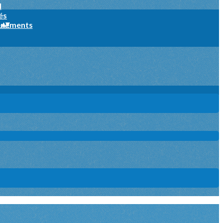
l
és
s
▴
▾
ènements