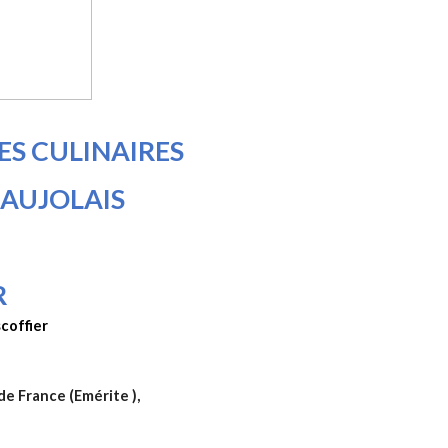
S CULINAIRES
BEAUJOLAIS
R
coffier
e France (Emérite ),