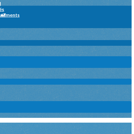
l
és
s
▴
▾
ènements