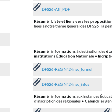
DFS26-Aff_PDF
Résumé
:
Liste et liens vers les propositi
liées à notre thème général des DFS26 : la pei
Résumé
:
informations
à destination des
éta
institutions Éducation Nationale
•
Incript
DFS26-REG N°2-Insc_formul
DFS26-REG N°2-Insc_infos
Résumé
:
informations
aux instances Éducati
d'inscription des régionales •
Calendrier
gén