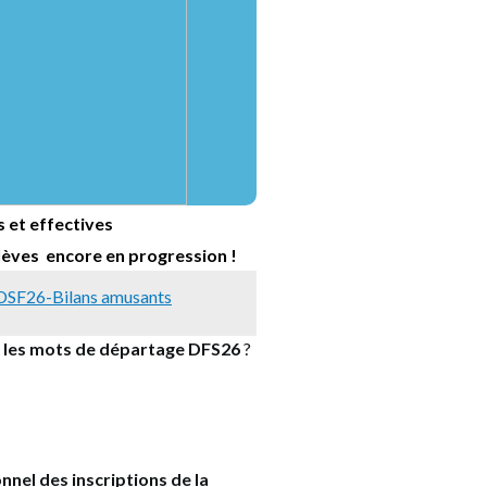
s et effectives
élèves
encore en progression
!
SF26-Bilans amusants
t les mots de départage DFS26
?
nnel des inscriptions de la