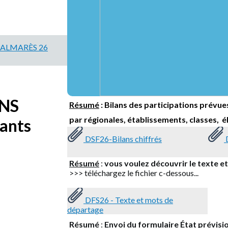
 PALMARÈS 26
ANS
Résumé
:
Bilans des participations prévue
par régionales, établissements, classes, 
sants
DSF26-Bilans chiffrés
D
Résumé
:
vous voulez découvrir le texte e
>>> téléchargez le fichier c-dessous...
s
DFS26 - Texte et mots de
départage
Résumé
:
Envoi du formulaire État prévisio