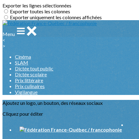
Exporter les lignes sélectionnées
Exporter toutes les colonnes
Exporter uniquement les colonnes affichées
Menu
<
>
Cinéma
SLAM
Dictée tout public
Dictée scolaire
Prix littéraire
Prix culinaires
Vigilangue
Ajoutez un logo, un bouton, des réseaux sociaux
Cliquez pour éditer