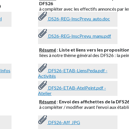
DFS26
b
à compléter avec les effectifs annoncés par le
l
DS26-REG-InscPrevu_auto.doc
DS26-REG-InscPrevu_manu.pdf
Résumé
:
Liste et liens vers les propositi
liées à notre thème général des DFS26 : la pei
Infos
DFS26-ETAB-LiensPeda.pdf -
Activités
DFS26-ETAB-AtelPeint.pdf -
Atelier
Résumé
:
Envoi des affichettes de la DFS2
à compléter / modifier avant l'envoi aux établ
DFS26-Aff_JPG