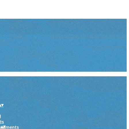
▴
▾
l
és
s
▴
▾
ènements