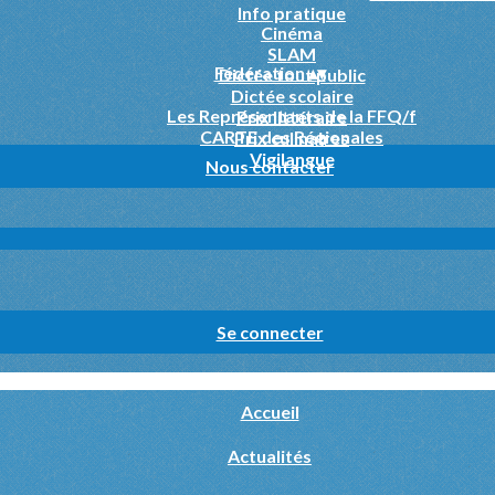
Info pratique
Cinéma
SLAM
Fédération
▴
▾
Dictée tout public
Dictée scolaire
Les Représentants de la FFQ/f
Prix littéraire
CARTE des Régionales
Prix culinaires
Vigilangue
Nous contacter
Se connecter
Accueil
Actualités