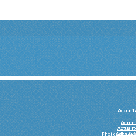
Accueil
Accuei
Actualit
Activité
Photos des év