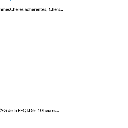
emmesChères adhérentes, Chers...
l’AG de la FFQf.Dés 10 heures...