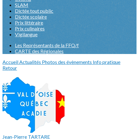
SLAM
Dictée tout public
Dictée scolaire
Prix littéraire
Prix culinaires
Vigilangue
Les Représentants de la FFQ/f
CARTE des Régionales
Accueil
Actualités
Photos des évènements
Info pratique
Retour
Jean-Pierre TARTARE