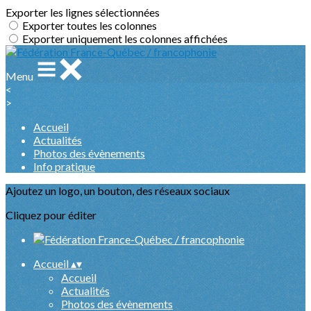
Exporter les lignes sélectionnées
Exporter toutes les colonnes
Exporter uniquement les colonnes affichées
Menu
<
>
Accueil
Actualités
Photos des évènements
Info pratique
Ajoutez un logo, un bouton, des réseaux sociaux
Cliquez pour éditer
Accueil
▴
▾
Accueil
Actualités
Photos des évènements