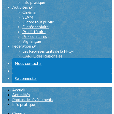
Info pratique
Activités
▴
▾
Cinéma
SLAM
Dictée tout public
Dictée scolaire
Prix littéraire
Prix culinaires
Vigilangue
Fédération
▴
▾
Les Représentants de la FFQ/f
CARTE des Régionales
Nous contacter
Se connecter
Accueil
Actualités
Photos des évènements
Info pratique
Cinéma