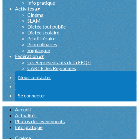
Info pratique
Activités
▴
▾
Cinéma
SLAM
Dictée tout public
Dictée scolaire
Prix littéraire
Prix culinaires
Vigilangue
Fédération
▴
▾
Les Représentants de la FFQ/f
CARTE des Régionales
Nous contacter
Se connecter
Accueil
Actualités
Photos des évènements
Info pratique
Cinéma