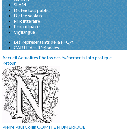
SLAM
Dictée tout public
Dictée scolaire
Prix littéraire
Prix culinaires
Vigilangue
Les Représentants de la FFQ/f
CARTE des Régionales
Accueil
Actualités
Photos des évènements
Info pratique
Retour
Pierre Paul Collin COMITÉ NUMÉRIQUE