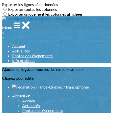
Exporter les lignes sélectionnées
Exporter toutes les colonnes
Exporter uniquement les colonnes affichées
Menu
<
>
Accueil
Actualités
Photos des évènements
Info pratique
Ajoutez un logo, un bouton, des réseaux sociaux
Cliquez pour éditer
Accueil
▴
▾
Accueil
Actualités
Photos des évènements