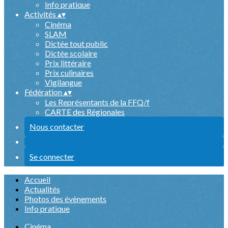
Info pratique
Activités
▴
▾
Cinéma
SLAM
Dictée tout public
Dictée scolaire
Prix littéraire
Prix culinaires
Vigilangue
Fédération
▴
▾
Les Représentants de la FFQ/f
CARTE des Régionales
Nous contacter
Se connecter
Accueil
Actualités
Photos des évènements
Info pratique
Cinéma