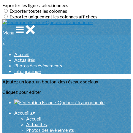
Exporter les lignes sélectionnées
Exporter toutes les colonnes
Exporter uniquement les colonnes affichées
Menu
<
>
Accueil
Actualités
Photos des évènements
Info pratique
Ajoutez un logo, un bouton, des réseaux sociaux
Cliquez pour éditer
Accueil
▴
▾
Accueil
Actualités
Photos des évènements