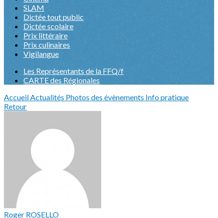
SLAM
Dictée tout public
Dictée scolaire
Prix littéraire
Prix culinaires
Vigilangue
Les Représentants de la FFQ/f
CARTE des Régionales
Accueil
Actualités
Photos des évènements
Info pratique
Retour
Roger ROSELLO