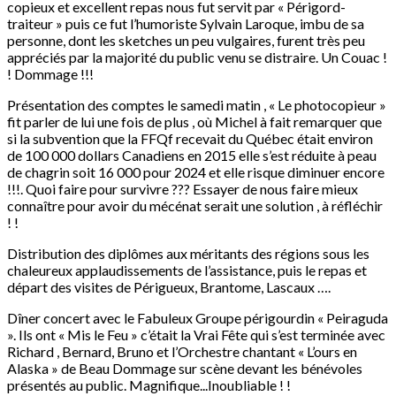
copieux et excellent repas nous fut servit par « Périgord-
traiteur » puis ce fut l’humoriste Sylvain Laroque, imbu de sa
personne, dont les sketches un peu vulgaires, furent très peu
appréciés par la majorité du public venu se distraire. Un Couac !
! Dommage !!!
Présentation des comptes le samedi matin , « Le photocopieur »
fit parler de lui une fois de plus , où Michel à fait remarquer que
si la subvention que la FFQf recevait du Québec était environ
de 100 000 dollars Canadiens en 2015 elle s’est réduite à peau
de chagrin soit 16 000 pour 2024 et elle risque diminuer encore
!!!. Quoi faire pour survivre ??? Essayer de nous faire mieux
connaître pour avoir du mécénat serait une solution , à réfléchir
! !
Distribution des diplômes aux méritants des régions sous les
chaleureux applaudissements de l’assistance, puis le repas et
départ des visites de Périgueux, Brantome, Lascaux ….
Dîner concert avec le Fabuleux Groupe périgourdin « Peiraguda
». Ils ont « Mis le Feu » c’était la Vrai Fête qui s’est terminée avec
Richard , Bernard, Bruno et l’Orchestre chantant « L’ours en
Alaska » de Beau Dommage sur scène devant les bénévoles
présentés au public. Magnifique...Inoubliable ! !